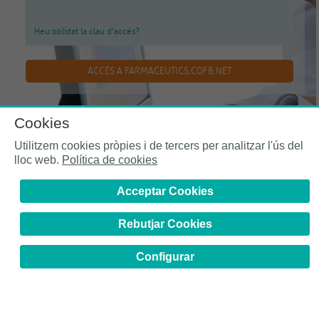
Heu oblidat la clau d'accés?
Cookies
Utilitzem cookies pròpies i de tercers per analitzar l'ús del
lloc web.
Política de cookies
Col·legi de Farmacèutics de la Província de Barcelona | C. Girona, n⁰ 64-66 | 08009
Barcelona | Tel. (34) 932 44 07 10 |
Política de cookies
Acceptar Cookies
Rebutjar Cookies
Configurar